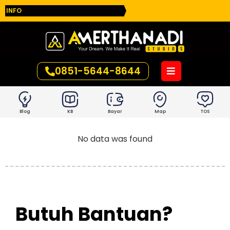
INFO
0851-5644-8644
Blog
KB
Bayar
Map
TOS
No data was found
Butuh Bantuan?