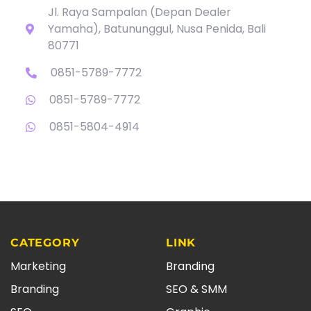
Jl. Raya Sampalan (Depan Dealer
Yamaha), Batununggul, Nusa Penida, Bali
80771
0851-5789-7772
0851-5789-7772
0851-5804-4914
CATEGORY
LINK
Marketing
Branding
Branding
SEO & SMM