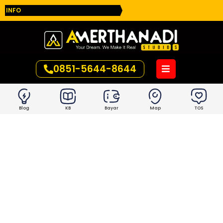
INFO
0851-5644-8644
Blog
KB
Bayar
Map
TOS