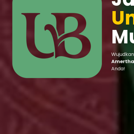
Un
M
Wujudkan
Amertha
Anda!