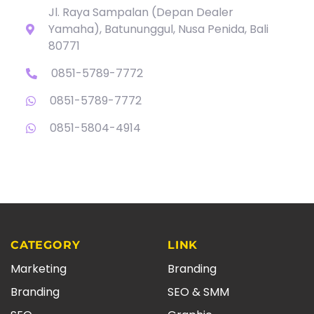
Jl. Raya Sampalan (Depan Dealer
Yamaha), Batununggul, Nusa Penida, Bali
80771
0851-5789-7772
0851-5789-7772
0851-5804-4914
CATEGORY
LINK
Marketing
Branding
Branding
SEO & SMM