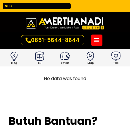
INFO
0851-5644-8644
Blog
KB
Bayar
Map
TOS
No data was found
Butuh Bantuan?