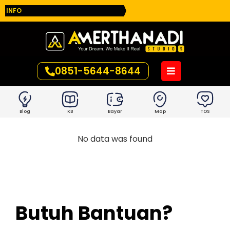
INFO
0851-5644-8644
Blog
KB
Bayar
Map
TOS
No data was found
Butuh Bantuan?