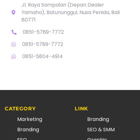
Jl. Raya Sampalan (Depan Dealer
Yamaha), Batununggul, Nusa Penida, Bali
80771
0851-5789-7772
0851-5789-7772
0851-5804-4914
CATEGORY
LINK
Marketing
Branding
Branding
SEO & SMM
SEO
Graphic