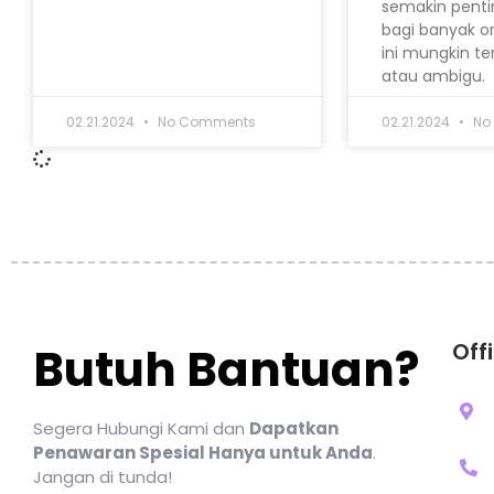
semakin penti
bagi banyak o
ini mungkin te
atau ambigu.
02.21.2024
No Comments
02.21.2024
No
Off
Butuh Bantuan?
Segera Hubungi Kami dan
Dapatkan
Penawaran Spesial Hanya untuk Anda
.
Jangan di tunda!