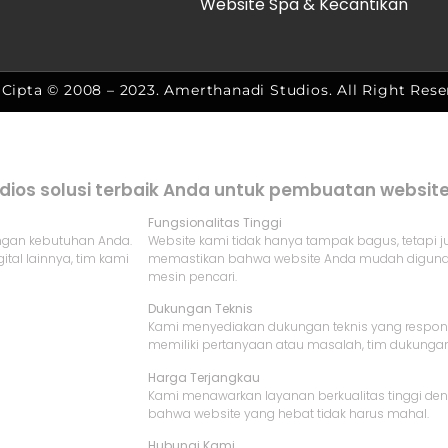
Website Spa & Kecantikan
Cipta © 2008 – 2023. Amerthanadi Studios. All Right Res
ios solusi terbaik Anda untuk pembuatan website 
Fungsionalitas Tinggi
ngan kebutuhan Anda.
Website kami tidak hanya tampak bagus, tetapi j
gital lainnya, tim kami
memastikan bahwa website Anda mudah digunaka
mesin pencari.
Dukungan Teknis
Kami menyediakan dukungan teknis yang responsi
memiliki pertanyaan atau masalah, tim dukung
Harga Terjangkau
Kami menawarkan layanan berkualitas tinggi den
bahwa website yang hebat tidak harus mahal.
Hubungi Kami