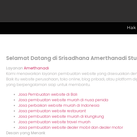
Hak 
Selamat Datang di Srisadhana Amerthanadi Stud
Layanan
Amerthanadi
Kami menawarkan layanan pembuatan website yang disesuaikan de
Baik itu website perusahaan, toko online, blog pribadi, atau platform di
yang berpengalaman siap untuk membantu.
Jasa Pembuatan website di Bali
Jasa pembuatan website murah di nusa penida
Jasa perbaikan website murah di Indonesia
Jasa pembuatan website restaurant
J
asa pembuatan website murah di klungkung
J
asa pembuatan website travel murah
J
asa pembuatan website dealer mobil dan dealer motor
Desain yang Menarik