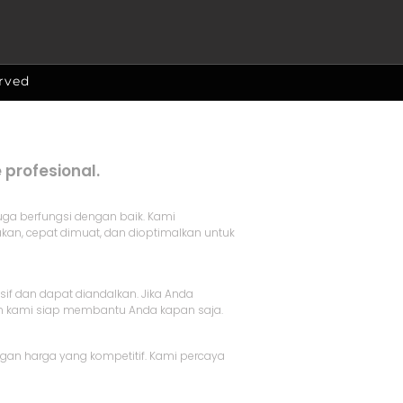
erved
profesional.
uga berfungsi dengan baik. Kami
n, cepat dimuat, dan dioptimalkan untuk
f dan dapat diandalkan. Jika Anda
an kami siap membantu Anda kapan saja.
gan harga yang kompetitif. Kami percaya