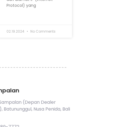
Protocol) yang
02.19.2024
No Comments
mpalan
a Sampalan (Depan Dealer
 Batununggul, Nusa Penida, Bali
789-7772