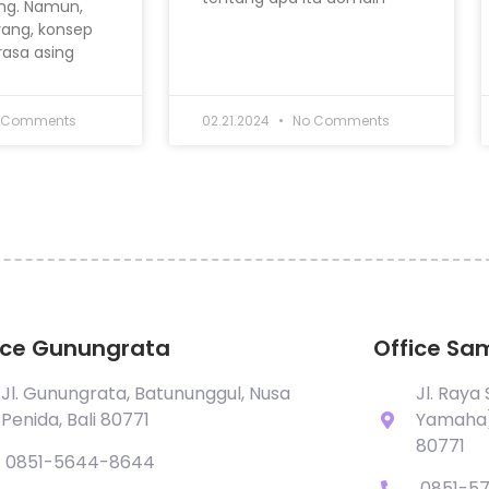
ng. Namun,
rang, konsep
rasa asing
 Comments
02.21.2024
No Comments
ice Gunungrata
Office Sa
Jl. Gunungrata, Batununggul, Nusa
Jl. Ray
Penida, Bali 80771
Yamaha),
80771
0851-5644-8644
0851-5